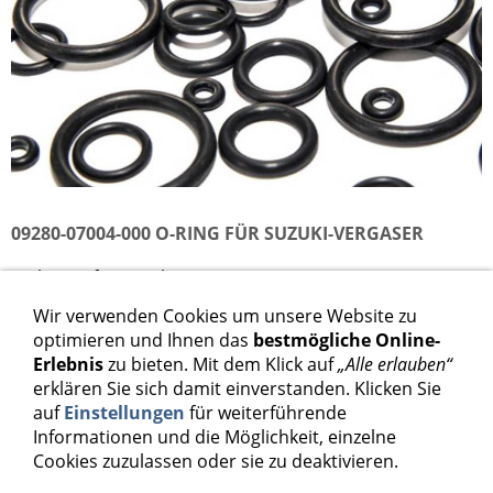
09280-07004-000 O-RING FÜR SUZUKI-VERGASER
Dichtring für Suzuki-Vergaser 09280-07004
Wir verwenden Cookies um unsere Website zu
1,68 €
optimieren und Ihnen das
bestmögliche Online-
Erlebnis
zu bieten. Mit dem Klick auf
„Alle erlauben“
Inkl. 19 % USt. zzgl.
Versand
erklären Sie sich damit einverstanden. Klicken Sie
auf
Einstellungen
für weiterführende
Informationen und die Möglichkeit, einzelne
In den Warenkorb
Cookies zuzulassen oder sie zu deaktivieren.