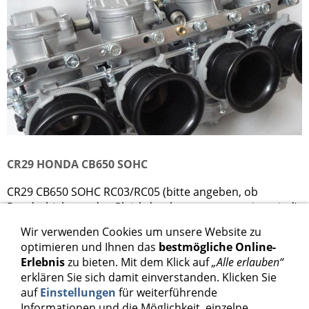
CR29 HONDA CB650 SOHC
CR29 CB650 SOHC RC03/RC05 (bitte angeben, ob
Rundschieber- oder Gleichdruckvergaser montiert sind)
Wir verwenden Cookies um unsere Website zu
1.398,00 €
optimieren und Ihnen das
bestmögliche Online-
Erlebnis
zu bieten. Mit dem Klick auf
„Alle erlauben“
Inkl. 19 % USt. zzgl.
Versand
erklären Sie sich damit einverstanden. Klicken Sie
auf
Einstellungen
für weiterführende
Informationen und die Möglichkeit, einzelne