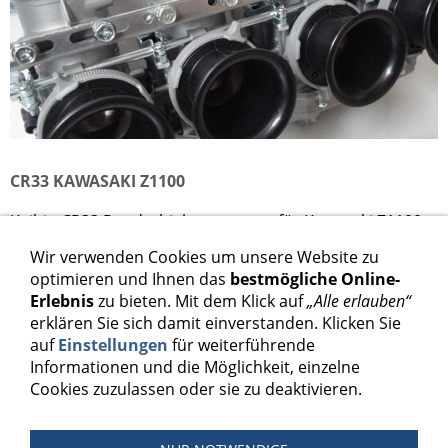
CR33 KAWASAKI Z1100
Keihin CR33 Rundschiebervergaser für Kawasaki Z1100
Wir verwenden Cookies um unsere Website zu
1.398,00 €
optimieren und Ihnen das
bestmögliche Online-
Erlebnis
zu bieten. Mit dem Klick auf
„Alle erlauben“
Inkl. 19 % USt. zzgl.
Versand
erklären Sie sich damit einverstanden. Klicken Sie
auf
Einstellungen
für weiterführende
Informationen und die Möglichkeit, einzelne
In den Warenkorb
Cookies zuzulassen oder sie zu deaktivieren.
Für später merken