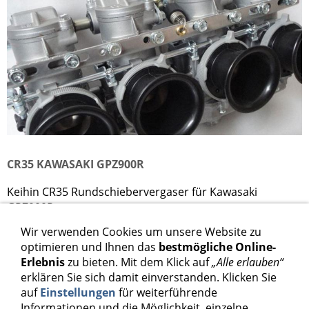
CR35 KAWASAKI GPZ900R
Keihin CR35 Rundschiebervergaser für Kawasaki
GPZ900R
Wir verwenden Cookies um unsere Website zu
1.698,00 €
optimieren und Ihnen das
bestmögliche Online-
Erlebnis
zu bieten. Mit dem Klick auf
„Alle erlauben“
Inkl. 19 % USt. zzgl.
Versand
erklären Sie sich damit einverstanden. Klicken Sie
auf
Einstellungen
für weiterführende
Informationen und die Möglichkeit, einzelne