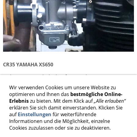
CR35 YAMAHA XS650
Keihin CR35 Rundschieber für Yamaha XS650
Wir verwenden Cookies um unsere Website zu
1.098,00 €
optimieren und Ihnen das
bestmögliche Online-
Erlebnis
zu bieten. Mit dem Klick auf
„Alle erlauben“
Inkl. 19 % USt. zzgl.
Versand
erklären Sie sich damit einverstanden. Klicken Sie
auf
Einstellungen
für weiterführende
Informationen und die Möglichkeit, einzelne
In den Warenkorb
Cookies zuzulassen oder sie zu deaktivieren.