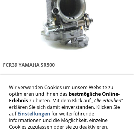
FCR39 YAMAHA SR500
Keihin FCR39 Flachschiebervergaser für Yamaha SR500
Wir verwenden Cookies um unsere Website zu
698,00 €
optimieren und Ihnen das
bestmögliche Online-
Erlebnis
zu bieten. Mit dem Klick auf
„Alle erlauben“
Inkl. 19 % USt. zzgl.
Versand
erklären Sie sich damit einverstanden. Klicken Sie
auf
Einstellungen
für weiterführende
Informationen und die Möglichkeit, einzelne
In den Warenkorb
Cookies zuzulassen oder sie zu deaktivieren.