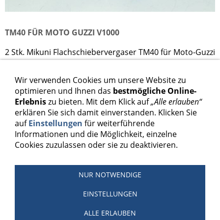
TM40 FÜR MOTO GUZZI V1000
2 Stk. Mikuni Flachschiebervergaser TM40 für Moto-Guzzi
V1000
Wir verwenden Cookies um unsere Website zu
998,00 €
optimieren und Ihnen das
bestmögliche Online-
Erlebnis
zu bieten. Mit dem Klick auf
„Alle erlauben“
Inkl. 19 % USt. zzgl.
Versand
erklären Sie sich damit einverstanden. Klicken Sie
auf
Einstellungen
für weiterführende
Informationen und die Möglichkeit, einzelne
In den Warenkorb
Cookies zuzulassen oder sie zu deaktivieren.
Für später merken
NUR NOTWENDIGE
EINSTELLUNGEN
Schnellfinder
Sitemap
Hilfe
AGB
Widerrufsrecht
ALLE ERLAUBEN