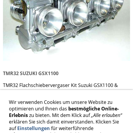
TMR32 SUZUKI GSX1100
TMR32 Flachschiebervergaser Kit Suzuki GSX1100 &
Katana
Wir verwenden Cookies um unsere Website zu
1.798,00 €
optimieren und Ihnen das
bestmögliche Online-
Erlebnis
zu bieten. Mit dem Klick auf
„Alle erlauben“
Inkl. 19 % USt. zzgl.
Versand
erklären Sie sich damit einverstanden. Klicken Sie
auf
Einstellungen
für weiterführende