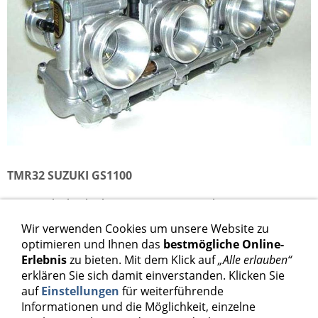
TMR32 SUZUKI GS1100
TMR32 Flachschiebervergaser Kit Suzuki GS1100
Wir verwenden Cookies um unsere Website zu
1.798,00 €
optimieren und Ihnen das
bestmögliche Online-
Erlebnis
zu bieten. Mit dem Klick auf
„Alle erlauben“
Inkl. 19 % USt. zzgl.
Versand
erklären Sie sich damit einverstanden. Klicken Sie
auf
Einstellungen
für weiterführende
Informationen und die Möglichkeit, einzelne
In den Warenkorb