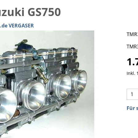
zuki GS750
e.de VERGASER
TMR
TMR3
1.
Inkl.
Für 