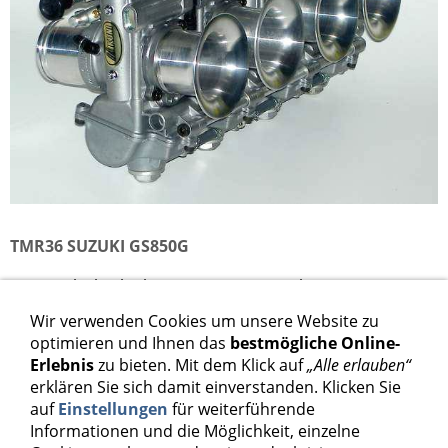
TMR36 SUZUKI GS850G
TMR36 Flachschiebervergaser Kit Suzuki GS850G
Wir verwenden Cookies um unsere Website zu
1.798,00 €
optimieren und Ihnen das
bestmögliche Online-
Erlebnis
zu bieten. Mit dem Klick auf
„Alle erlauben“
Inkl. 19 % USt. zzgl.
Versand
erklären Sie sich damit einverstanden. Klicken Sie
auf
Einstellungen
für weiterführende
Informationen und die Möglichkeit, einzelne
In den Warenkorb