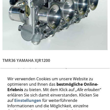
TMR36 YAMAHA XJR1200
TMR36-Flachschiebervergaser-Kit für XJR1200
Wir verwenden Cookies um unsere Website zu
1.798,00 €
optimieren und Ihnen das
bestmögliche Online-
Erlebnis
zu bieten. Mit dem Klick auf
„Alle erlauben“
Inkl. 19 % USt. zzgl.
Versand
erklären Sie sich damit einverstanden. Klicken Sie
auf
Einstellungen
für weiterführende
Informationen und die Möglichkeit, einzelne
In den Warenkorb