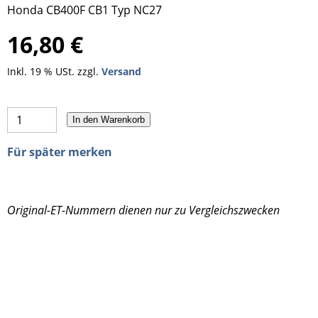
Honda CB400F CB1 Typ NC27
16,80 €
Inkl. 19 % USt. zzgl.
Versand
In den Warenkorb
Für später merken
Original-ET-Nummern dienen nur zu Vergleichszwecken
16011-KY2-711 16011KY2711 Honda Ventil
Schwimmerkammer Schwimmerventil komplett CB 1
16011-KY2-003 16011-KT8-003
Honda CB 400 F
Ventil Schwimmer
Schwimmerkammerventil