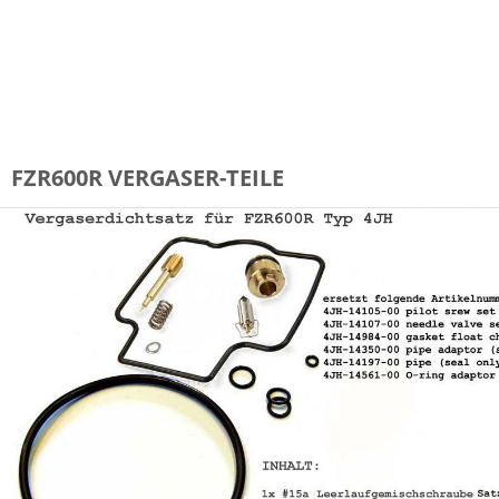
Schwimmernadelventil
JEU DE VALV FLOTTANT
jeu de valve flottant
Float Valve
FZR600R VERGASER-TEILE