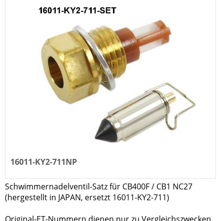
16011-KY2-711NP
Schwimmernadelventil-Satz für CB400F / CB1 NC27
(hergestellt in JAPAN, ersetzt 16011-KY2-711)
Original-ET-Nummern dienen nur zu Vergleichszwecken