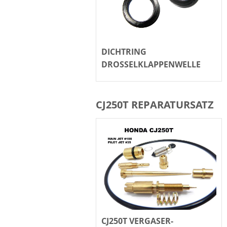
DICHTRING
0
r, 16010-KM9-711 /
DROSSELKLAPPENWELLE
CJ250T REPARATURSATZ
CJ250T VERGASER-