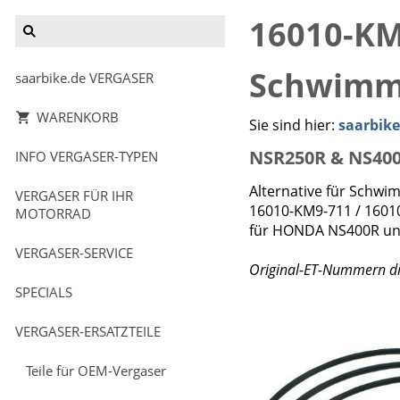
16010-KM
Schwimm
saarbike.de VERGASER
WARENKORB
Sie sind hier:
saarbik
NSR250R & NS40
INFO VERGASER-TYPEN
Alternative für Schw
VERGASER FÜR IHR
16010-KM9-711 / 1601
MOTORRAD
für HONDA NS400R u
VERGASER-SERVICE
Original-ET-Nummern di
SPECIALS
VERGASER-ERSATZTEILE
Teile für OEM-Vergaser