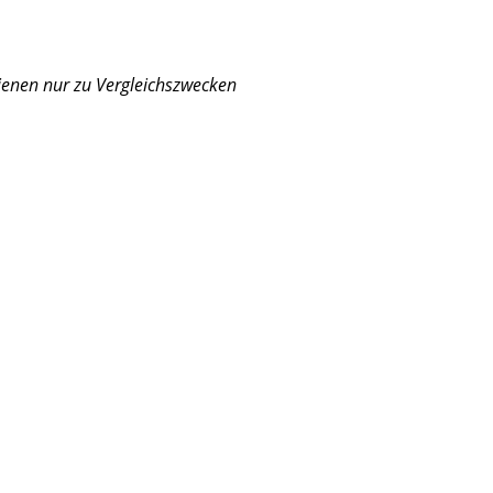
enen nur zu Vergleichszwecken
4-024 / 16010-KM9-505 / 16015-KV3-701, NS 400 R, NSR 25
, NS 400 R, Vergaser, Dichtsatz, Reparatur, Satz, Reperatu
5-KM9-711 /16010-KM4-024