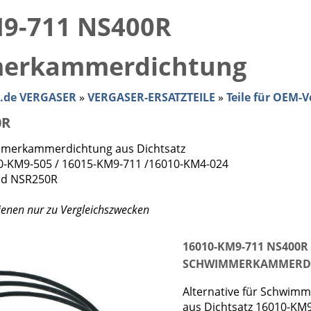
9-711 NS400R
erkammerdichtung
e.de VERGASER
»
VERGASER-ERSATZTEILE
»
Teile für OEM-V
0R
immerkammerdichtung aus Dichtsatz
0-KM9-505 / 16015-KM9-711 /16010-KM4-024
nd NSR250R
enen nur zu Vergleichszwecken
16010-KM9-711 NS400R
SCHWIMMERKAMMERDI
Alternative für Schwi
aus Dichtsatz 16010-KM9