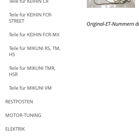
Teile für KEIHIN CR
Teile für KEIHIN FCR-
STREET
Original-ET-Nummern di
CARB GASKET 16010-KM
Teile für KEIHIN FCR-MX
NSR 400, Honda NS400R
16010-KM9-505 / 1601
Teile für MIKUNI RS, TM,
HS
Teile für MIKUNI TMR,
HSR
Teile für MIKUNI VM
RESTPOSTEN
MOTOR-TUNING
ELEKTRIK