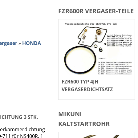
FZR600R VERGASER-TEILE
ergaser
»
HONDA
FZR600 TYP 4JH
VERGASERDICHTSATZ
MIKUNI
CHTUNG 3 STK.
KALTSTARTROHR
mmerkammerdichtung
-711 für NS400R, 1