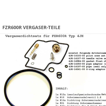
92055-1002, Schraube, 16030-1007, Schwimmernadel, 16030-1071, Sitz, 92055-1004, T-
Stück, 92055-1223, Schwimmerkammerbelüftung, 92055-1464, O-Ring, Luftfilteradapter
FZR600R VERGASER-TEILE