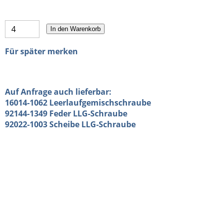
In den Warenkorb
Für später merken
Auf Anfrage auch lieferbar:
16014-1062 Leerlaufgemischschraube
92144-1349 Feder LLG-Schraube
92022-1003 Scheibe LLG-Schraube
Kawasaki ZXR 400 H, ZXR 400 L Vergaser Reparatursatz, Dichtsatz, Überholsatz, Keihin,
920551426 Dichtung Schwimmerkammer ,920551425 O-Ring ,160141062
Leerlaufgemischschraube Leerlauf-Gemischschraube
921441349 Feder,920221003 Scheibe,920551002 O-Ring ,160301007
Schwimmernadel,160301071 Sitz Schwimmernadel ,920551004 O-Ring
Kraftstoffverbinder,920551223 O-Ring Schwimmerkammerbelüftung
920551464 O-Ring Luftfilteradapter ,Vergaserdichtsatz, ZXR400, ZXR 400, Keihin, CVK,
Vergaser, 92055-1426, Dichtung, Schwimmerkammer, 92055-1425, Schwimmernadelventil,