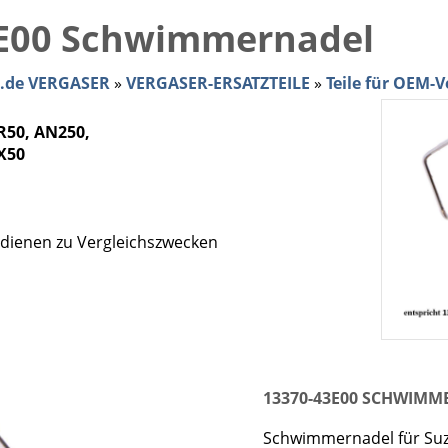
E00 Schwimmernadel
e.de VERGASER
»
VERGASER-ERSATZTEILE
»
Teile für OEM-V
R50, AN250,
X50
dienen zu Vergleichszwecken
13370-43E00 SCHWIM
Schwimmernadel für Suz