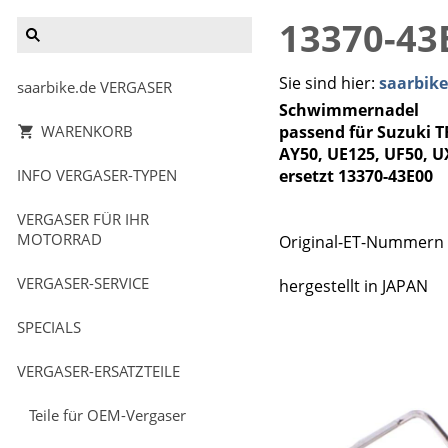
13370-43
Sie sind hier:
saarbik
saarbike.de VERGASER
Schwimmernadel
WARENKORB
passend für Suzuki T
AY50, UE125, UF50, U
INFO VERGASER-TYPEN
ersetzt 13370-43E00
VERGASER FÜR IHR
MOTORRAD
Original-ET-Nummern 
VERGASER-SERVICE
hergestellt in JAPAN
SPECIALS
VERGASER-ERSATZTEILE
Teile für OEM-Vergaser