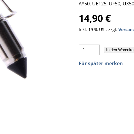
AY50, UE125, UF50, UX5
14,90 €
Inkl. 19 % USt. zzgl.
Versan
In den Warenko
Für später merken
wimmernadel Schwimmerventil, Schwimmer-Nadel 1337043