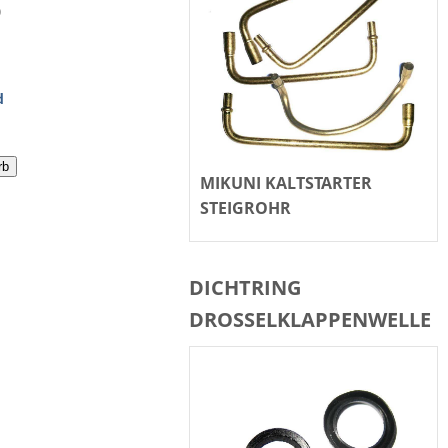
0
d
rb
MIKUNI KALTSTARTER
STEIGROHR
DICHTRING
DROSSELKLAPPENWELLE
E00000 13374043E00