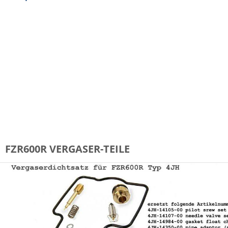
Suzuki GT 750 Schieberuckeln, Schieberuckelkit, bocken,
Vergaser, Umrüstkit, Anti-Ruckel Kit 09493-31330 (09493-
18001)
Anit, Schiebruckel, Kit
GT750L, GT750M, GT750A, GT750B Anti-surge Kit Kettle
Waterbuffalo
0949331330
FZR600R VERGASER-TEILE